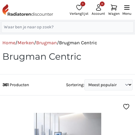
0
Verlanglijst
Account
Wagen
Menu
Home
/
Merken
/
Brugman
/
Brugman Centric
Brugman Centric
361
Producten
Sortering: