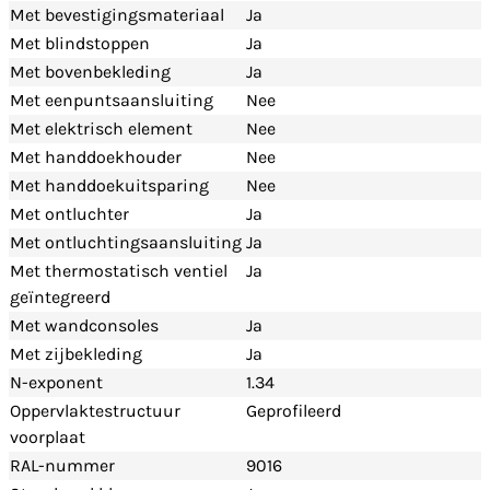
Met bevestigingsmateriaal
Ja
Met blindstoppen
Ja
Met bovenbekleding
Ja
Met eenpuntsaansluiting
Nee
Met elektrisch element
Nee
Met handdoekhouder
Nee
Met handdoekuitsparing
Nee
Met ontluchter
Ja
Met ontluchtingsaansluiting
Ja
Met thermostatisch ventiel
Ja
geïntegreerd
Met wandconsoles
Ja
Met zijbekleding
Ja
N-exponent
1.34
Oppervlaktestructuur
Geprofileerd
voorplaat
RAL-nummer
9016