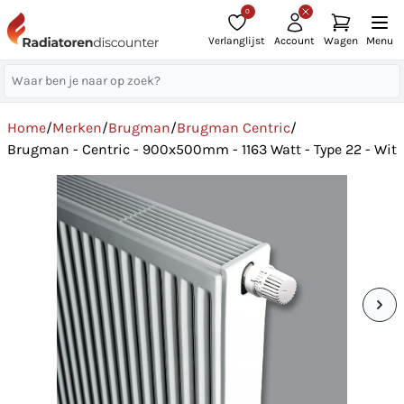
0
Verlanglijst
Account
Wagen
Menu
Home
/
Merken
/
Brugman
/
Brugman Centric
/
Brugman - Centric - 900x500mm - 1163 Watt - Type 22 - Wit