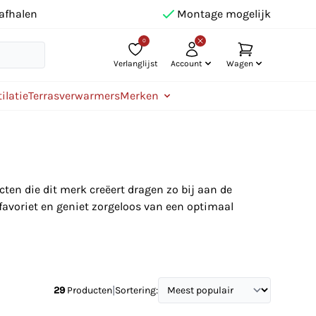
afhalen
Montage mogelijk
0
Verlanglijst
Account
Wagen
ilatie
Terrasverwarmers
Merken
en die dit merk creëert dragen zo bij aan de
 favoriet en geniet zorgeloos van een optimaal
|
29
Producten
Sortering: