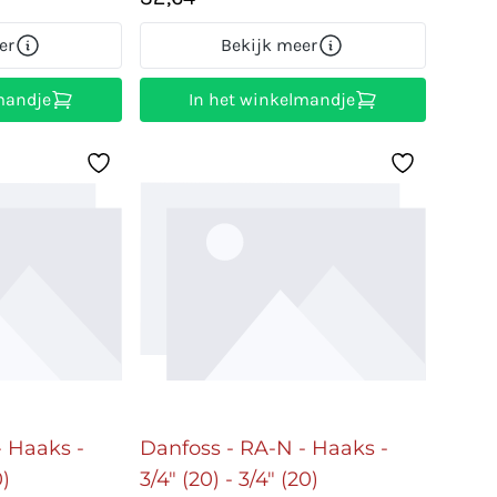
er
Bekijk meer
mandje
In het winkelmandje
- Haaks -
Danfoss - RA-N - Haaks -
0)
3/4" (20) - 3/4" (20)