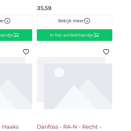
35,59
er
Bekijk meer
mandje
In het winkelmandje
- Haaks
Danfoss - RA-N - Recht -