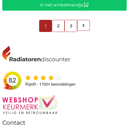
In het winkelmandje
1
2
3
Contact