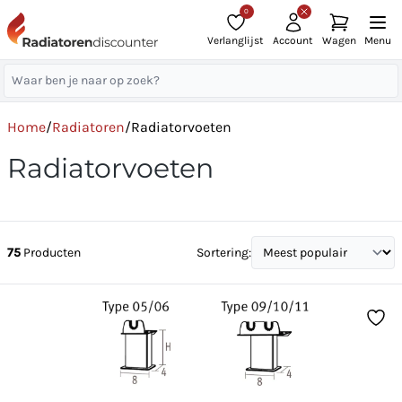
0
Verlanglijst
Account
Wagen
Menu
Home
/
Radiatoren
/
Radiatorvoeten
Radiatorvoeten
75
Producten
Sortering: