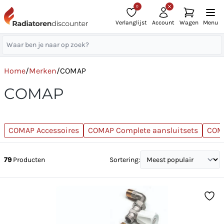
0
Verlanglijst
Account
Wagen
Menu
Home
/
Merken
/
COMAP
COMAP
COMAP Accessoires
COMAP Complete aansluitsets
COM
79
Producten
Sortering: