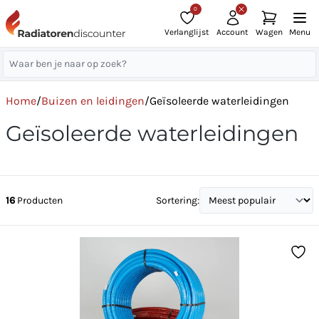
0
Verlanglijst
Account
Wagen
Menu
Home
/
Buizen en leidingen
/
Geïsoleerde waterleidingen
Geïsoleerde waterleidingen
16
Producten
Sortering: