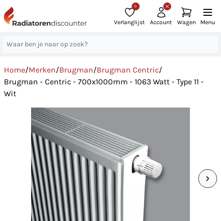
0
Verlanglijst
Account
Wagen
Menu
Home
/
Merken
/
Brugman
/
Brugman Centric
/
Brugman - Centric - 700x1000mm - 1063 Watt - Type 11 -
Wit