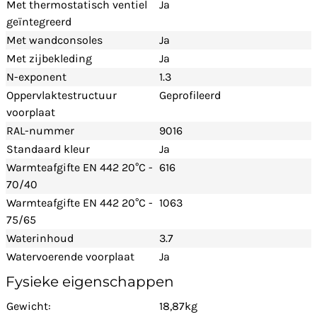
Met thermostatisch ventiel
Ja
geïntegreerd
Met wandconsoles
Ja
Met zijbekleding
Ja
N-exponent
1.3
Oppervlaktestructuur
Geprofileerd
voorplaat
RAL-nummer
9016
Standaard kleur
Ja
Warmteafgifte EN 442 20°C -
616
70/40
Warmteafgifte EN 442 20°C -
1063
75/65
Waterinhoud
3.7
Watervoerende voorplaat
Ja
Fysieke eigenschappen
Gewicht:
18,87kg