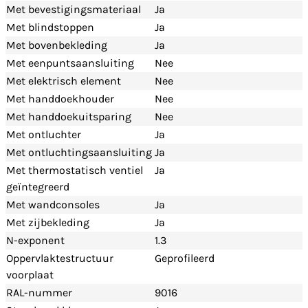
Met bevestigingsmateriaal
Ja
Met blindstoppen
Ja
Met bovenbekleding
Ja
Met eenpuntsaansluiting
Nee
Met elektrisch element
Nee
Met handdoekhouder
Nee
Met handdoekuitsparing
Nee
Met ontluchter
Ja
Met ontluchtingsaansluiting
Ja
Met thermostatisch ventiel
Ja
geïntegreerd
Met wandconsoles
Ja
Met zijbekleding
Ja
N-exponent
1.3
Oppervlaktestructuur
Geprofileerd
voorplaat
RAL-nummer
9016