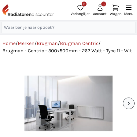
0
Verlanglijst
Account
Wagen
Menu
Home
/
Merken
/
Brugman
/
Brugman Centric
/
Brugman - Centric - 300x500mm - 262 Watt - Type 11 - Wit