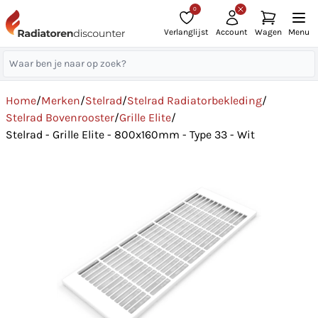
0
Verlanglijst
Account
Wagen
Menu
Home
/
Merken
/
Stelrad
/
Stelrad Radiatorbekleding
/
Stelrad Bovenrooster
/
Grille Elite
/
Stelrad - Grille Elite - 800x160mm - Type 33 - Wit