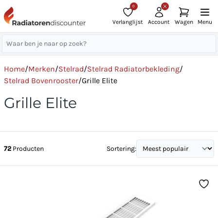
0
Verlanglijst
Account
Wagen
Menu
Home
/
Merken
/
Stelrad
/
Stelrad Radiatorbekleding
/
Stelrad Bovenrooster
/
Grille Elite
Grille Elite
72
Producten
Sortering: