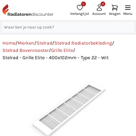
0
Verlanglijst
Account
Wagen
Menu
Home
/
Merken
/
Stelrad
/
Stelrad Radiatorbekleding
/
Stelrad Bovenrooster
/
Grille Elite
/
Stelrad - Grille Elite - 400x102mm - Type 22 - Wit