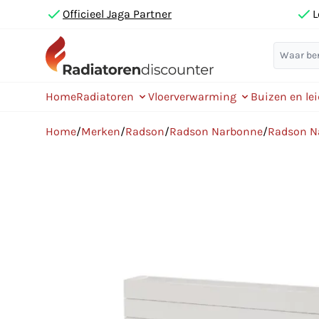
Officieel Jaga Partner
L
Home
Radiatoren
Vloerverwarming
Buizen en le
Home
/
Merken
/
Radson
/
Radson Narbonne
/
Radson N