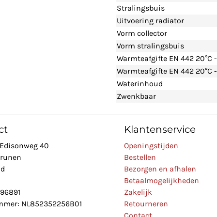
Stralingsbuis
Uitvoering radiator
Vorm collector
Vorm stralingsbuis
Warmteafgifte EN 442 20°C 
Warmteafgifte EN 442 20°C -
Waterinhoud
Zwenkbaar
ct
Klantenservice
Edisonweg 40
Openingstijden
Drunen
Bestellen
nd
Bezorgen en afhalen
Betaalmogelijkheden
896891
Zakelijk
mer: NL852352256B01
Retourneren
Contact