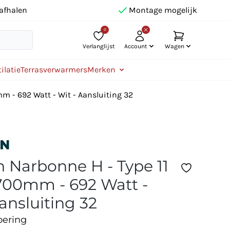
afhalen
Montage mogelijk
0
Verlanglijst
Account
Wagen
ilatie
Terrasverwarmers
Merken
m - 692 Watt - Wit - Aansluiting 32
 Narbonne H - Type 11
700mm - 692 Watt -
ansluiting 32
oering