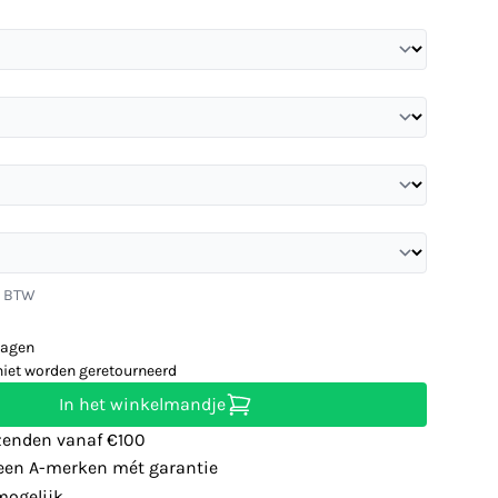
. BTW
dagen
niet worden geretourneerd
In het winkelmandje
zenden vanaf €100
leen A-merken mét garantie
ogelijk