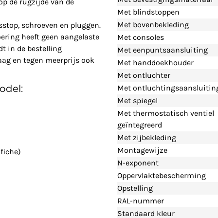
op de rugzijde van de
Met blindstoppen
Met bovenbekleding
gsstop, schroeven en pluggen.
oering heeft geen aangelaste
Met consoles
t in de bestelling
Met eenpuntsaansluiting
raag en tegen meerprijs ook
Met handdoekhouder
Met ontluchter
odel:
Met ontluchtingsaansluitin
Met spiegel
Met thermostatisch ventiel
geïntegreerd
Met zijbekleding
Montagewijze
fiche)
N-exponent
Oppervlaktebescherming
Opstelling
RAL-nummer
Standaard kleur