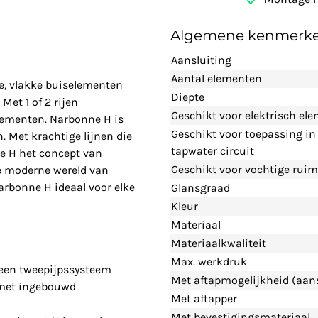
Algemene kenmerk
Aansluiting
Aantal elementen
e, vlakke buiselementen
Diepte
Met 1 of 2 rijen
Geschikt voor elektrisch el
lementen. Narbonne H is
Geschikt voor toepassing i
. Met krachtige lijnen die
tapwater circuit
ne H het concept van
Geschikt voor vochtige ruim
de moderne wereld van
arbonne H ideaal voor elke
Glansgraad
Kleur
Materiaal
Materiaalkwaliteit
Max. werkdruk
 een tweepijpssysteem
Met aftapmogelijkheid (aans
g met ingebouwd
Met aftapper
Met bevestigingsmateriaal