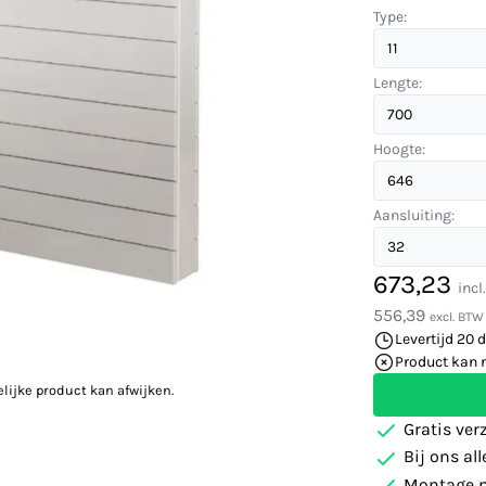
Type:
Lengte:
Hoogte:
Aansluiting:
673,23
incl
556,39
excl. BTW
Levertijd 20 
Product kan 
elijke product kan afwijken.
Gratis ver
Bij ons al
Montage m