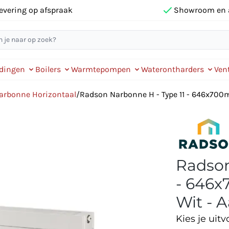
evering op afspraak
Showroom en 
idingen
Boilers
Warmtepompen
Waterontharders
Vent
arbonne Horizontaal
/
Radson Narbonne H - Type 11 - 646x700m
Radson
- 646x
Wit - A
Kies je uitv