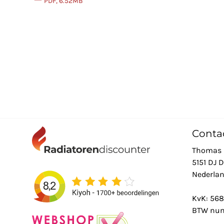
PDF, 6.52MB
Conta
Thomas 
5151 DJ 
Nederla
KvK: 56
BTW num