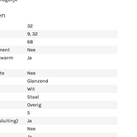
en
32
9
, 32
68
ement
Nee
n warm
Ja
te
Nee
Glanzend
Wit
Staal
Overig
5
luiting)
Ja
Nee
Ja