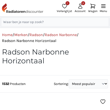
0
Verlanglijst
Account
Wagen
Menu
Home
/
Merken
/
Radson
/
Radson Narbonne
/
Radson Narbonne Horizontaal
Radson Narbonne
Horizontaal
1532
Producten
Sortering: