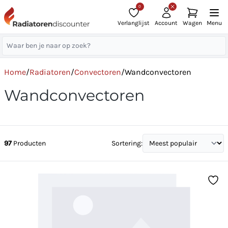
0
Verlanglijst
Account
Wagen
Menu
Home
/
Radiatoren
/
Convectoren
/
Wandconvectoren
Wandconvectoren
97
Producten
Sortering: