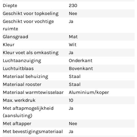
Diepte
230
Geschikt voor topkoeling
Nee
Geschikt voor vochtige
Ja
ruimte
Glansgraad
Mat
Kleur
Wit
Kleur voet als omkasting
Ja
Luchtaanzuiging
Onderkant
Luchtuitblaas
Bovenkant
Materiaal behuizing
Staal
Materiaal rooster
Staal
Materiaal warmtewisselaar
Aluminium/koper
Max. werkdruk
10
Met aftapmogelijkheid
Ja
(aansluiting)
Met aftapper
Nee
Met bevestigingsmateriaal
Ja