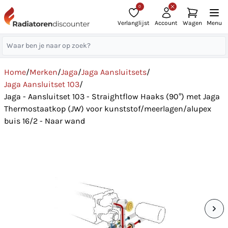
0
Verlanglijst
Account
Wagen
Menu
Home
/
Merken
/
Jaga
/
Jaga Aansluitsets
/
Jaga Aansluitset 103
/
Jaga - Aansluitset 103 - Straightflow Haaks (90°) met Jaga
Thermostaatkop (JW) voor kunststof/meerlagen/alupex
buis 16/2 - Naar wand