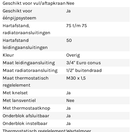
Geschikt voor vul/aftapkraan
Nee
Geschikt voor
Ja
éénpijpsysteem
Hartafstand,
75 t/m 75
radiatoraansluitingen
Hartafstand
50
leidingaansluitingen
Kleur
Overig
Maat leidingaansluiting
3/4" Euro conus
Maat radiatoraansluiting
1/2" buitendraad
Maat thermostatisch
M30 x 1,5
regelelement
Met knelset
Ja
Met lansventiel
Nee
Met thermostaatknop
Ja
Onderblok afsluitbaar
Ja
Onderblok instelbaar
Ja
Thermostatisch regelelement
Wartelmoer