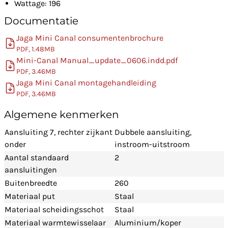
Wattage: 196
Documentatie
Jaga Mini Canal consumentenbrochure
PDF, 1.48MB
Mini-Canal Manual_update_0606.indd.pdf
PDF, 3.46MB
Jaga Mini Canal montagehandleiding
PDF, 3.46MB
Algemene kenmerken
Aansluiting 7, rechter zijkant
Dubbele aansluiting,
onder
instroom-uitstroom
Aantal standaard
2
aansluitingen
Buitenbreedte
260
Materiaal put
Staal
Materiaal scheidingsschot
Staal
Materiaal warmtewisselaar
Aluminium/koper