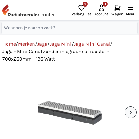
0
Verlanglijst
Account
Wagen
Menu
Home
/
Merken
/
Jaga
/
Jaga Mini
/
Jaga Mini Canal
/
Jaga - Mini Canal zonder inlegraam of rooster -
700x260mm - 196 Watt