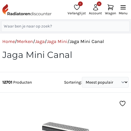
0
Verlanglijst
Account
Wagen
Menu
Home
/
Merken
/
Jaga
/
Jaga Mini
/
Jaga Mini Canal
Jaga Mini Canal
12701
Producten
Sortering: