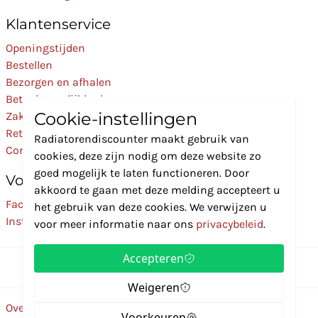
Klantenservice
Openingstijden
Bestellen
Bezorgen en afhalen
Betaalmogelijkheden
Cookie-instellingen
Zakelijk
Retourneren
Radiatorendiscounter maakt gebruik van
Contact
cookies, deze zijn nodig om deze website zo
goed mogelijk te laten functioneren. Door
Volg Ons
akkoord te gaan met deze melding accepteert u
Facebook
het gebruik van deze cookies. We verwijzen u
Instagram
voor meer informatie naar ons
privacybeleid
.
Accepteren
Weigeren
Over ons
Disclaimer
Privacybeleid
Algemene voorwaarden
Voorkeuren