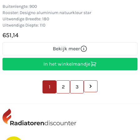
Buitenlengte: 900
Rooster: Designo aluminium natuurkleur star
Uitwendige Breedte: 180
Uitwendige Diepte: 110
651,14
Bekijk meer
In het winkelmandje
1
2
3