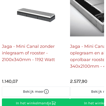
Jaga - Mini Canal zonder
Jaga - Mini Cana
inlegraam of rooster -
oplegraam en a
2100x340mm - 1192 Watt
oprolbaar rooster
340x2100mm - 4
1.140,07
2.577,90
Bekijk meer
Bekijk m
In het winkelmandje
In het wink