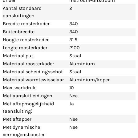
onder
instroom-uitstroom
Aantal standaard
2
aansluitingen
Breedte roosterkader
340
Buitenbreedte
340
Hoogte roosterkader
31.5
Lengte roosterkader
2100
Materiaal put
Staal
Materiaal roosterkader
Aluminium
Materiaal scheidingsschot
Staal
Materiaal warmtewisselaar
Aluminium/koper
Max. werkdruk
10
Met aansluitleidingen
Nee
Met aftapmogelijkheid
Ja
(aansluiting)
Met aftapper
Nee
Met dynamische
Nee
vermogensbooster