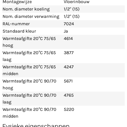
Montagewijze
Vloerinbouw
Nom. diameter koeling
1/2" (15)
Nom. diameter verwarming
1/2" (15)
RAL-nummer
7024
Standaard kleur
Ja
Warmteafgifte 20°C 75/65
4614
hoog
Warmteafgifte 20°C 75/65
3877
laag
Warmteafgifte 20°C 75/65
4247
midden
Warmteafgifte 20°C 90/70
5671
hoog
Warmteafgifte 20°C 90/70
4765
laag
Warmteafgifte 20°C 90/70
5220
midden
Fysieke eigenschappen