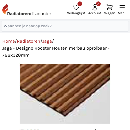
0
Verlanglijst
Account
Wagen
Menu
Home
/
Radiatoren
/
Jaga
/
Jaga - Designo Rooster Houten merbau oprolbaar -
788x328mm