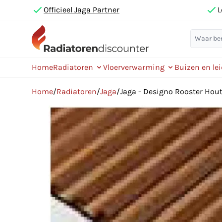
Officieel Jaga Partner
L
Home
Radiatoren
Vloerverwarming
Buizen en le
Home
/
Radiatoren
/
Jaga
/
Jaga - Designo Rooster Ho