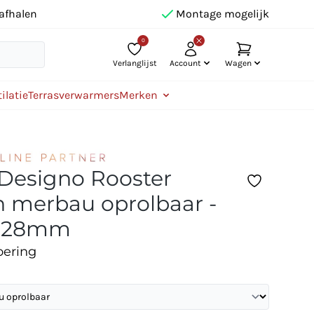
afhalen
Montage mogelijk
0
Verlanglijst
Account
Wagen
ilatie
Terrasverwarmers
Merken
 Designo Rooster
 merbau oprolbaar -
328mm
oering