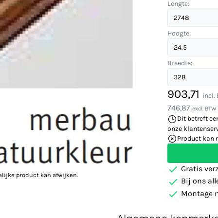
Lengte:
Hoogte:
Breedte:
903,71
incl
746,87
excl. BTW
Dit betreft ee
onze klantenserv
Product kan 
Gratis ver
elijke product kan afwijken.
Bij ons al
Montage m