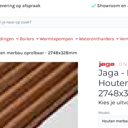
evering op afspraak
Showroom en 
idingen
Boilers
Warmtepompen
Waterontharders
Vent
uten merbau oprolbaar - 2748x328mm
Jaga -
Houten
2748x
Kies je uitv
Model: