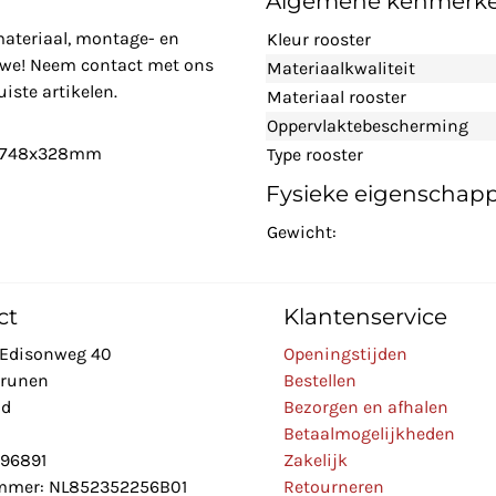
Algemene kenmerk
materiaal, montage- en
Kleur rooster
n we! Neem contact met ons
Materiaalkwaliteit
iste artikelen.
Materiaal rooster
Oppervlaktebescherming
- 2748x328mm
Type rooster
Fysieke eigenschap
Gewicht:
ct
Klantenservice
Edisonweg 40
Openingstijden
Drunen
Bestellen
nd
Bezorgen en afhalen
Betaalmogelijkheden
896891
Zakelijk
mer: NL852352256B01
Retourneren