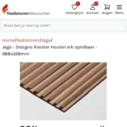
0
Verlanglijst
Account
Wagen
Menu
Home
/
Radiatoren
/
Jaga
/
Jaga - Designo Rooster Houten eik oprolbaar -
988x328mm