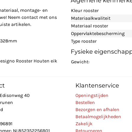
Algemene kenmerk
materiaal, montage- en
Kleur rooster
n we! Neem contact met ons
Materiaalkwaliteit
iste artikelen.
Materiaal rooster
Oppervlaktebescherming
48x328mm
Type rooster
Fysieke eigenschap
Designo Rooster Houten eik
Gewicht:
ct
Klantenservice
Edisonweg 40
Openingstijden
Drunen
Bestellen
nd
Bezorgen en afhalen
Betaalmogelijkheden
896891
Zakelijk
mer: NL852352256B01
Retourneren