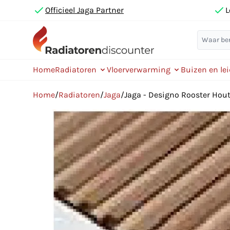
Officieel Jaga Partner
L
Home
Radiatoren
Vloerverwarming
Buizen en le
Home
/
Radiatoren
/
Jaga
/
Jaga - Designo Rooster Hou