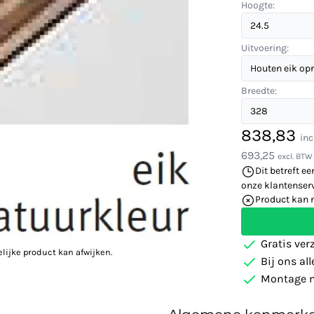
Hoogte:
Uitvoering:
Breedte:
838,83
inc
693,25
excl. BTW
Dit betreft ee
onze klantenserv
Product kan 
Gratis ver
elijke product kan afwijken.
Bij ons al
Montage m