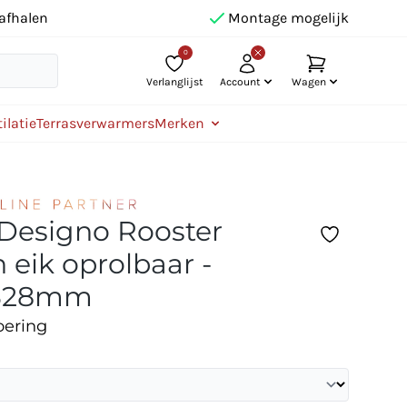
afhalen
Montage mogelijk
0
Verlanglijst
Account
Wagen
ilatie
Terrasverwarmers
Merken
 Designo Rooster
 eik oprolbaar -
328mm
oering