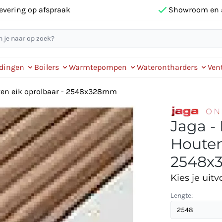
evering op afspraak
Showroom en 
idingen
Boilers
Warmtepompen
Waterontharders
Vent
ten eik oprolbaar - 2548x328mm
Jaga -
Houten
2548x
Kies je uitv
Lengte: