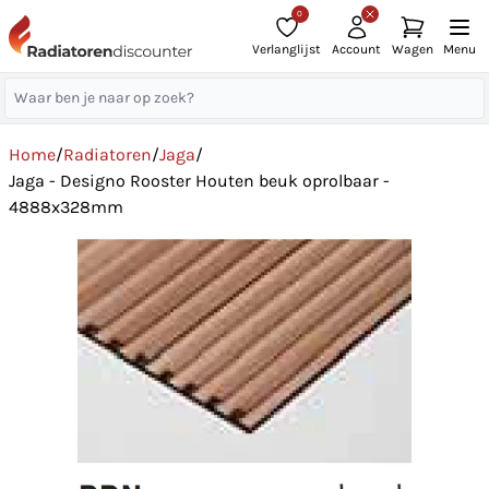
0
Verlanglijst
Account
Wagen
Menu
Home
/
Radiatoren
/
Jaga
/
Jaga - Designo Rooster Houten beuk oprolbaar -
4888x328mm