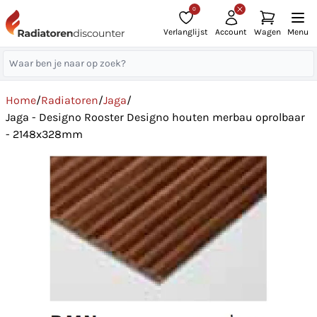
0
Verlanglijst
Account
Wagen
Menu
Home
/
Radiatoren
/
Jaga
/
Jaga - Designo Rooster Designo houten merbau oprolbaar
- 2148x328mm