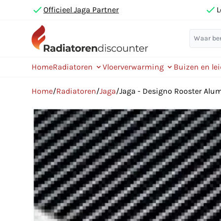
Officieel Jaga Partner
L
Home
Radiatoren
Vloerverwarming
Buizen en le
Home
/
Radiatoren
/
Jaga
/
Jaga - Designo Rooster Al