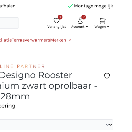
afhalen
Montage mogelijk
0
Verlanglijst
Account
Wagen
ilatie
Terrasverwarmers
Merken
 Designo Rooster
ium zwart oprolbaar -
328mm
oering