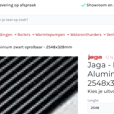
evering op afspraak
Showroom en 
idingen
Boilers
Warmtepompen
Waterontharders
Vent
uminium zwart oprolbaar - 2548x328mm
Jaga -
Alumin
2548x
Kies je uitv
Lengte: