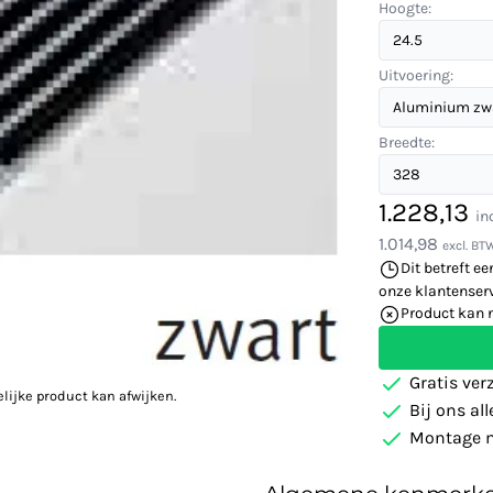
Hoogte:
Uitvoering:
Breedte:
1.228,13
in
1.014,98
excl. BT
Dit betreft ee
onze klantenserv
Product kan 
Gratis ver
elijke product kan afwijken.
Bij ons al
Montage m