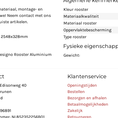
Algemene kenmerk
materiaal, montage- en
Kleur rooster
n we! Neem contact met ons
Materiaalkwaliteit
iste artikelen.
Materiaal rooster
Oppervlaktebescherming
r - 2548x328mm
Type rooster
Fysieke eigenschap
 Designo Rooster Aluminium
Gewicht:
ct
Klantenservice
Edisonweg 40
Openingstijden
Drunen
Bestellen
nd
Bezorgen en afhalen
Betaalmogelijkheden
896891
Zakelijk
mer: NL852352256B01
Retourneren