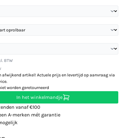
cl. BTW
W
n afwijkend artikel! Actuele prijs en levertijd op aanvraag via
ice.
niet worden geretourneerd
In het winkelmandje
zenden vanaf €100
leen A-merken mét garantie
ogelijk