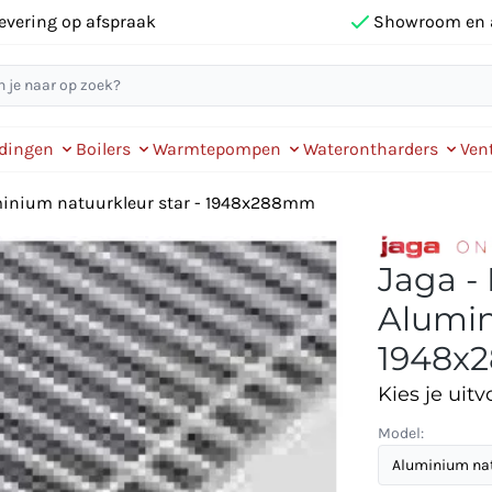
evering op afspraak
Showroom en 
idingen
Boilers
Warmtepompen
Waterontharders
Vent
uminium natuurkleur star - 1948x288mm
Jaga -
Alumin
1948x
Kies je uitv
Model: