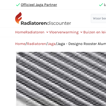
Officieel Jaga Partner
L
Home
Radiatoren
Vloerverwarming
Buizen en le
Home
/
Radiatoren
/
Jaga
/
Jaga - Designo Rooster Al