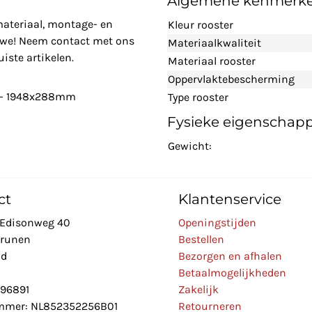
Algemene kenmerk
materiaal, montage- en
Kleur rooster
n we! Neem contact met ons
Materiaalkwaliteit
iste artikelen.
Materiaal rooster
Oppervlaktebescherming
r - 1948x288mm
Type rooster
Fysieke eigenschap
Gewicht:
ct
Klantenservice
Edisonweg 40
Openingstijden
Drunen
Bestellen
nd
Bezorgen en afhalen
Betaalmogelijkheden
896891
Zakelijk
mer: NL852352256B01
Retourneren