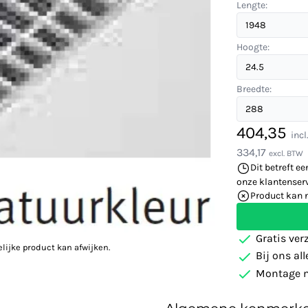
Lengte:
Hoogte:
Breedte:
404,35
inc
334,17
excl. BTW
Dit betreft ee
onze klantenserv
Product kan 
Gratis ver
elijke product kan afwijken.
Bij ons al
Montage m