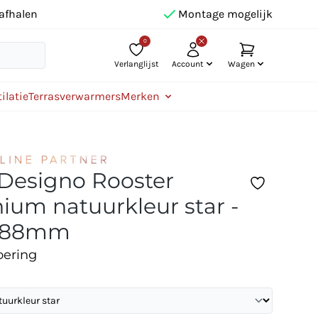
afhalen
Montage mogelijk
0
Verlanglijst
Account
Wagen
ilatie
Terrasverwarmers
Merken
 Designo Rooster
ium natuurkleur star -
288mm
oering