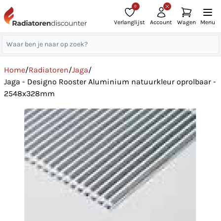
0
Verlanglijst
Account
Wagen
Menu
Home
/
Radiatoren
/
Jaga
/
Jaga - Designo Rooster Aluminium natuurkleur oprolbaar -
2548x328mm