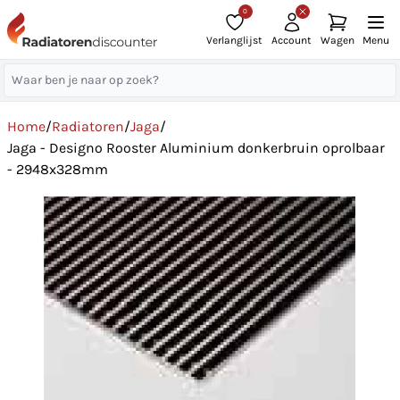
0
Verlanglijst
Account
Wagen
Menu
Home
/
Radiatoren
/
Jaga
/
Jaga - Designo Rooster Aluminium donkerbruin oprolbaar
- 2948x328mm