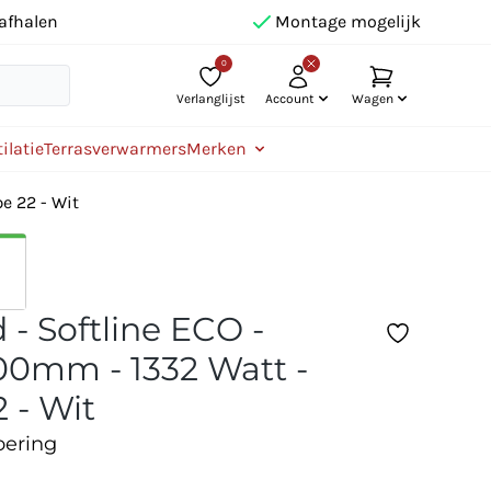
afhalen
Montage mogelijk
0
Verlanglijst
Account
Wagen
ilatie
Terrasverwarmers
Merken
e 22 - Wit
 - Softline ECO -
0mm - 1332 Watt -
 - Wit
oering