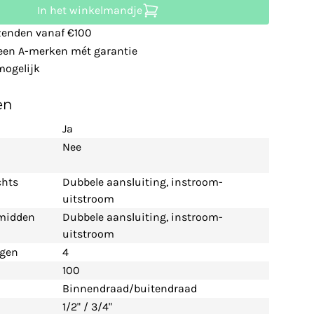
In het winkelmandje
zenden vanaf €100
leen A-merken mét garantie
ogelijk
en
Ja
Nee
chts
Dubbele aansluiting, instroom-
uitstroom
 midden
Dubbele aansluiting, instroom-
uitstroom
ngen
4
100
Binnendraad/buitendraad
1/2" / 3/4"