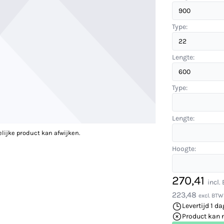
Type:
Lengte:
Type:
Lengte:
elijke product kan afwijken.
Hoogte:
270,41
incl.
223,48
excl. BTW
Levertijd 1 da
Product kan 