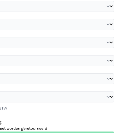
 BTW
g
niet worden geretourneerd