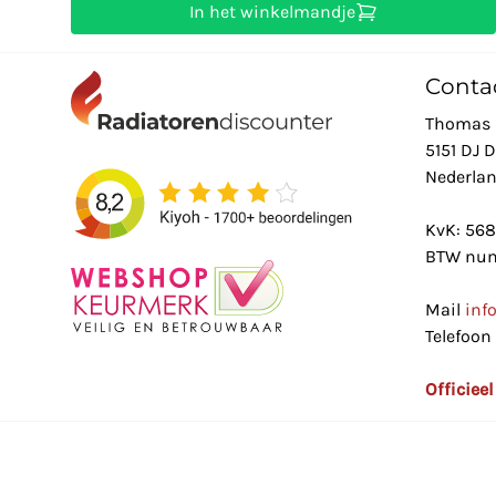
In het winkelmandje
Conta
Thomas 
5151 DJ 
Nederla
KvK: 56
BTW num
Mail
inf
Telefoon
Officiee