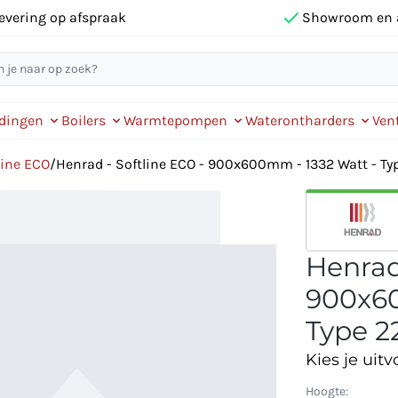
evering op afspraak
Showroom en 
idingen
Boilers
Warmtepompen
Waterontharders
Vent
line ECO
/
Henrad - Softline ECO - 900x600mm - 1332 Watt - Typ
Henrad
900x60
Type 22
Kies je uitv
Hoogte: