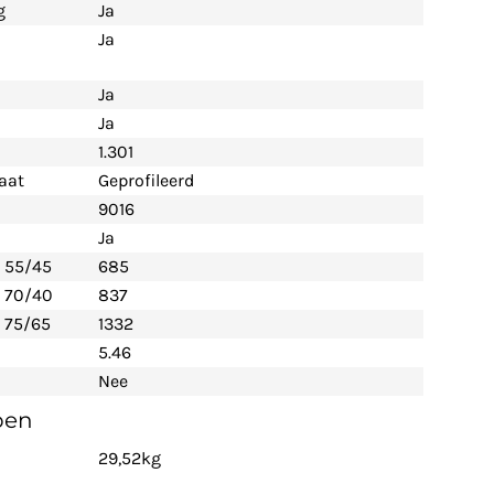
g
Ja
Ja
Ja
Ja
1.301
aat
Geprofileerd
9016
Ja
- 55/45
685
- 70/40
837
 75/65
1332
5.46
Nee
pen
29,52kg