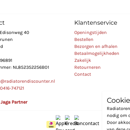
ct
Klantenservice
Edisonweg 40
Openingstijden
Drunen
Bestellen
nd
Bezorgen en afhalen
Betaalmogelijkheden
896891
Zakelijk
mer: NL852352256B01
Retourneren
Contact
o@radiatorendiscounter.nl
0416-747121
Cookie
l Jaga Partner
Radiatoren
nodig om d
Door akkoo
van deze c