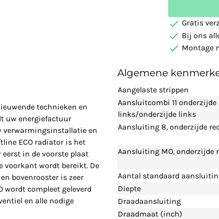
Gratis ver
Bij ons al
Montage m
Algemene kenmerk
Aangelaste strippen
Aansluitcombi 11 onderzijde
rnieuwende technieken en
links/onderzijde links
t uw energiefactuur
Aansluiting 8, onderzijde re
w verwarmingsinstallatie en
line ECO radiator is het
Aansluiting MO, onderzijde
eerst in de voorste plaat
 voorkant wordt bereikt. De
Aantal standaard aansluiti
en bovenrooster is zeer
Diepte
CO wordt compleet geleverd
entiel en alle nodige
Draadaansluiting
Draadmaat (inch)