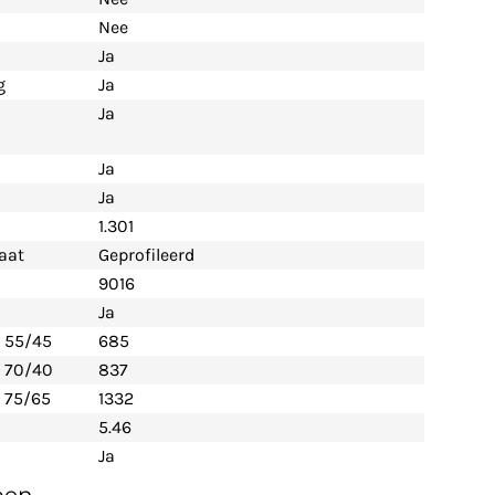
Nee
Ja
g
Ja
Ja
Ja
Ja
1.301
aat
Geprofileerd
9016
Ja
- 55/45
685
- 70/40
837
 75/65
1332
5.46
Ja