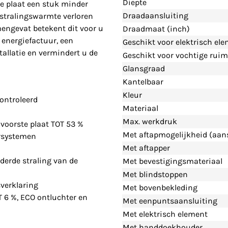
Diepte
e plaat een stuk minder
Draadaansluiting
 stralingswarmte verloren
engevat betekent dit voor u
Draadmaat (inch)
 energiefactuur, een
Geschikt voor elektrisch el
allatie en vermindert u de
Geschikt voor vochtige ruim
Glansgraad
Kantelbaar
Kleur
ontroleerd
Materiaal
Max. werkdruk
voorste plaat TOT 53 %
Met aftapmogelijkheid (aans
rsystemen
Met aftapper
derde straling van de
Met bevestigingsmateriaal
Met blindstoppen
verklaring
Met bovenbekleding
T 6 %, ECO ontluchter en
Met eenpuntsaansluiting
Met elektrisch element
Met handdoekhouder