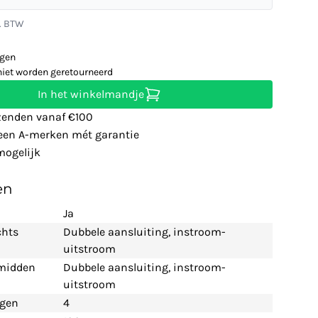
l. BTW
agen
niet worden geretourneerd
In het winkelmandje
zenden vanaf €100
leen A-merken mét garantie
ogelijk
en
Ja
chts
Dubbele aansluiting, instroom-
uitstroom
 midden
Dubbele aansluiting, instroom-
uitstroom
ngen
4