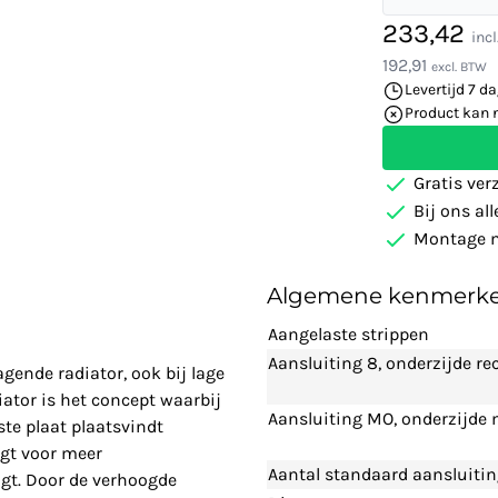
233,42
inc
192,91
excl. BTW
Levertijd 7 d
Product kan 
Gratis ver
Bij ons al
Montage m
Algemene kenmerk
Aangelaste strippen
Aansluiting 8, onderzijde re
agende radiator, ook bij lage
ator is het concept waarbij
Aansluiting MO, onderzijde
te plaat plaatsvindt
rgt voor meer
Aantal standaard aansluiti
gt. Door de verhoogde