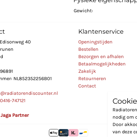
Fysieke eigenschap
Gewicht:
ct
Klantenservice
Edisonweg 40
Openingstijden
Drunen
Bestellen
nd
Bezorgen en afhalen
Betaalmogelijkheden
896891
Zakelijk
mer: NL852352256B01
Retourneren
Contact
o@radiatorendiscounter.nl
Cookie
0416-747121
Radiatoren
l Jaga Partner
nodig om d
Door akkoo
van deze c