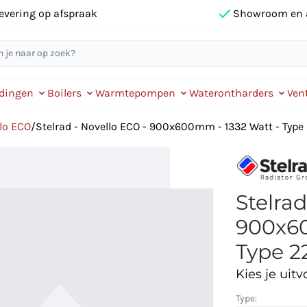
evering op afspraak
Showroom en 
idingen
Boilers
Warmtepompen
Waterontharders
Vent
llo ECO
/
Stelrad - Novello ECO - 900x600mm - 1332 Watt - Type 
Stelrad
900x60
Type 22
Kies je uitv
Type: