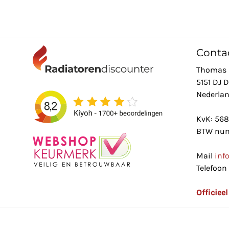
Conta
Thomas 
5151 DJ 
Nederla
KvK: 56
BTW num
Mail
inf
Telefoon
Officiee