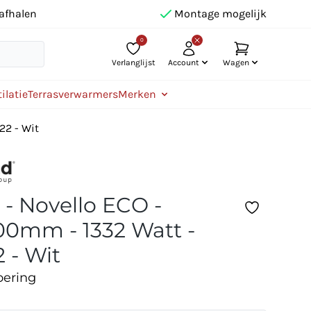
afhalen
Montage mogelijk
0
Verlanglijst
Account
Wagen
ilatie
Terrasverwarmers
Merken
22 - Wit
 - Novello ECO -
0mm - 1332 Watt -
 - Wit
oering