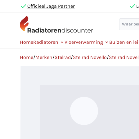
Officieel Jaga Partner
L
Home
Radiatoren
Vloerverwarming
Buizen en le
Home
/
Merken
/
Stelrad
/
Stelrad Novello
/
Stelrad Nove