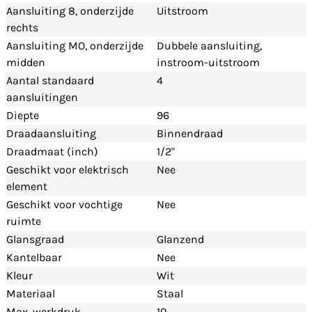
Aansluiting 8, onderzijde
Uitstroom
rechts
Aansluiting MO, onderzijde
Dubbele aansluiting,
midden
instroom-uitstroom
Aantal standaard
4
aansluitingen
Diepte
96
Draadaansluiting
Binnendraad
Draadmaat (inch)
1/2"
Geschikt voor elektrisch
Nee
element
Geschikt voor vochtige
Nee
ruimte
Glansgraad
Glanzend
Kantelbaar
Nee
Kleur
Wit
Materiaal
Staal
Max. werkdruk
10