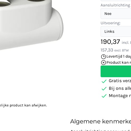
Aansluitrichting 
Uitvoering:
190,37
incl
157,33
excl. BTW
Levertijd 1 da
Product kan 
Gratis ver
Bij ons al
Montage m
elijke product kan afwijken.
Algemene kenmerk