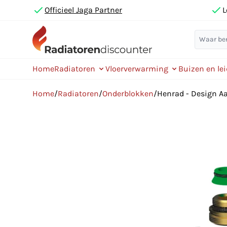
Officieel Jaga Partner
L
Home
Radiatoren
Vloerverwarming
Buizen en le
Home
/
Radiatoren
/
Onderblokken
/
Henrad - Design Aan