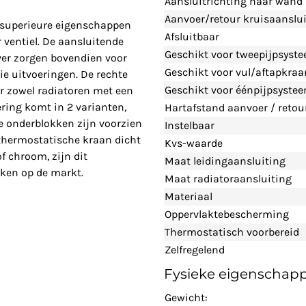
Aansluitrichting naar wand
Aanvoer/retour kruisaanslu
 superieure eigenschappen
Afsluitbaar
 ventiel. De aansluitende
Geschikt voor tweepijpsyst
ver zorgen bovendien voor
Geschikt voor vul/aftapkraa
rie uitvoeringen. De rechte
Geschikt voor éénpijpsyste
r zowel radiatoren met een
ering komt in 2 varianten,
Hartafstand aanvoer / retou
ze onderblokken zijn voorzien
Instelbaar
e thermostatische kraan dicht
Kvs-waarde
f chroom, zijn dit
Maat leidingaansluiting
kken op de markt.
Maat radiatoraansluiting
Materiaal
Oppervlaktebescherming
Thermostatisch voorbereid
Zelfregelend
Fysieke eigenschap
Gewicht: