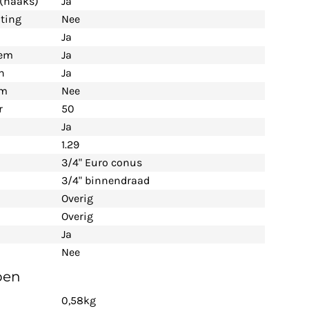
 (haaks)
Ja
iting
Nee
Ja
eem
Ja
n
Ja
em
Nee
r
50
Ja
1.29
3/4" Euro conus
3/4" binnendraad
Overig
Overig
Ja
Nee
pen
0,58kg