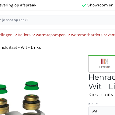
evering op afspraak
Showroom en 
idingen
Boilers
Warmtepompen
Waterontharders
Vent
sluitset - Wit - Links
Henrad
Wit - L
Kies je uitv
Kleur: