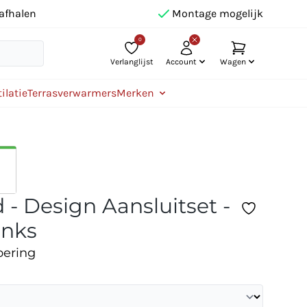
afhalen
Montage mogelijk
0
Verlanglijst
Account
Wagen
ilatie
Terrasverwarmers
Merken
 - Design Aansluitset -
inks
oering