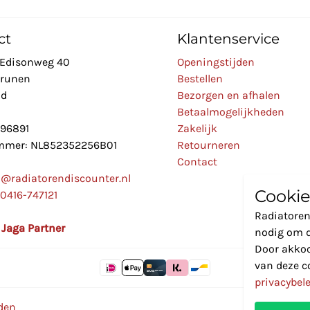
ct
Klantenservice
Edisonweg 40
Openingstijden
Drunen
Bestellen
nd
Bezorgen en afhalen
Betaalmogelijkheden
896891
Zakelijk
mer: NL852352256B01
Retourneren
Contact
o@radiatorendiscounter.nl
Cookie
0416-747121
Radiatoren
l Jaga Partner
nodig om d
Door akkoo
van deze c
privacybel
den