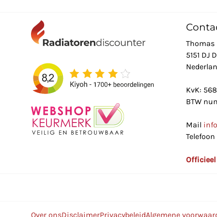
Conta
Thomas 
5151 DJ 
Nederla
KvK: 56
BTW num
Mail
inf
Telefoon
Officiee
Over ons
Disclaimer
Privacybeleid
Algemene voorwaar