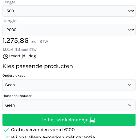
Lengte:
Hoogte:
1.275,86
incl. BTW
1.054,43
excl. BTW
Levertijd 1 dag
Kies passende producten
Onderblokset
Geen
Handdoekhouder
Geen
In het winkelmandje
Gratis verzenden vanaf €100
Bij ons alleen A-merken mét garantie