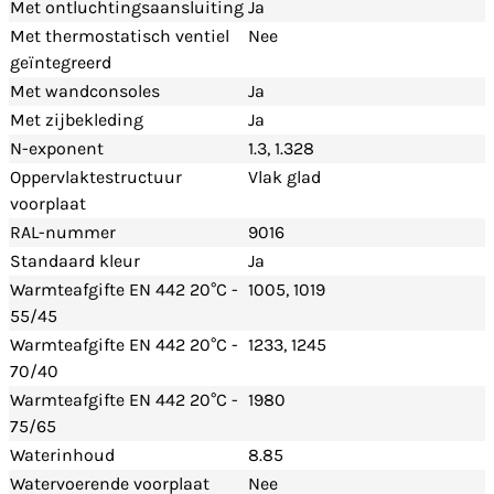
Met ontluchtingsaansluiting
Ja
Met thermostatisch ventiel
Nee
geïntegreerd
Met wandconsoles
Ja
Met zijbekleding
Ja
N-exponent
1.3
, 1.328
Oppervlaktestructuur
Vlak glad
voorplaat
RAL-nummer
9016
Standaard kleur
Ja
Warmteafgifte EN 442 20°C -
1005
, 1019
55/45
Warmteafgifte EN 442 20°C -
1233
, 1245
70/40
Warmteafgifte EN 442 20°C -
1980
75/65
Waterinhoud
8.85
Watervoerende voorplaat
Nee