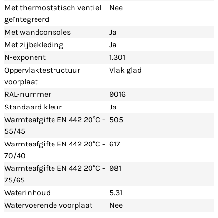
Met thermostatisch ventiel
Nee
geïntegreerd
Met wandconsoles
Ja
Met zijbekleding
Ja
N-exponent
1.301
Oppervlaktestructuur
Vlak glad
voorplaat
RAL-nummer
9016
Standaard kleur
Ja
Warmteafgifte EN 442 20°C -
505
55/45
Warmteafgifte EN 442 20°C -
617
70/40
Warmteafgifte EN 442 20°C -
981
75/65
Waterinhoud
5.31
Watervoerende voorplaat
Nee