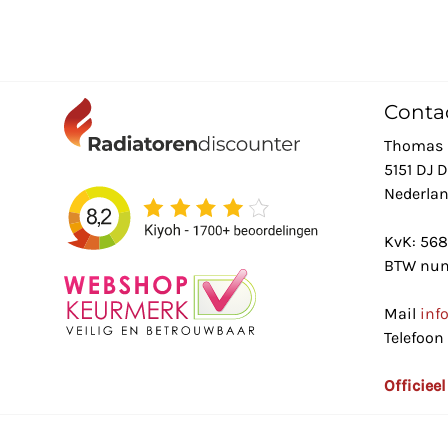
Conta
Thomas 
5151 DJ 
Nederla
KvK: 56
BTW num
Mail
inf
Telefoon
Officiee