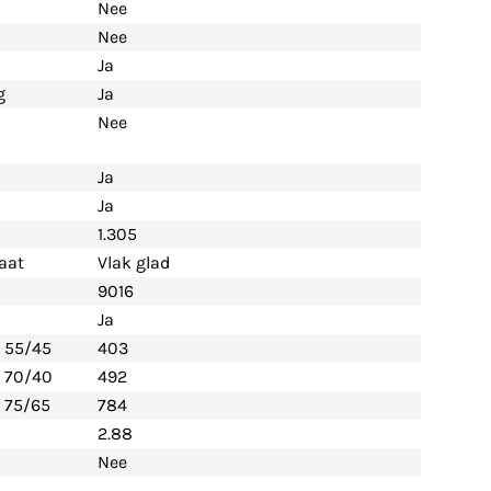
Nee
Nee
Ja
g
Ja
Nee
Ja
Ja
1.305
aat
Vlak glad
9016
Ja
- 55/45
403
- 70/40
492
 75/65
784
2.88
Nee