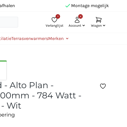
afhalen
Montage mogelijk
0
Verlanglijst
Account
Wagen
ilatie
Terrasverwarmers
Merken
- Alto Plan -
00mm - 784 Watt -
 - Wit
oering