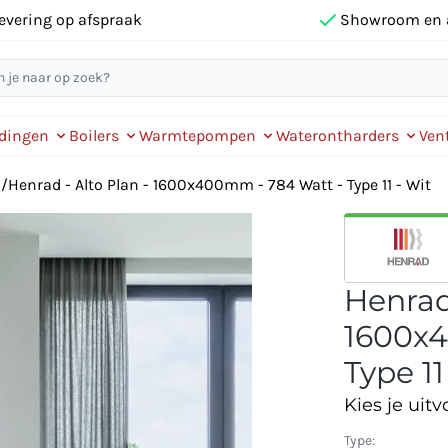
evering op afspraak
Showroom en 
idingen
Boilers
Warmtepompen
Waterontharders
Vent
n
/
Henrad - Alto Plan - 1600x400mm - 784 Watt - Type 11 - Wit
Henrad 
1600x4
Type 11
Kies je uitv
Type: