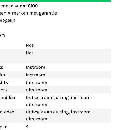
zenden vanaf €100
leen A-merken mét garantie
ogelijk
en
Nee
Nee
ks
Instroom
nks
Instroom
chts
Uitstroom
chts
Uitstroom
 midden
Dubbele aansluiting, instroom-
uitstroom
 midden
Dubbele aansluiting, instroom-
uitstroom
ngen
4