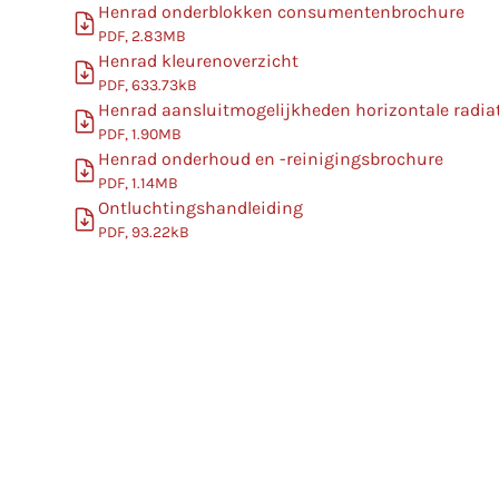
Henrad onderblokken consumentenbrochure
PDF, 2.83MB
Henrad kleurenoverzicht
PDF, 633.73kB
Henrad aansluitmogelijkheden horizontale radia
PDF, 1.90MB
Henrad onderhoud en -reinigingsbrochure
PDF, 1.14MB
Ontluchtingshandleiding
PDF, 93.22kB