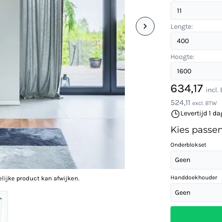
Lengte:
Hoogte:
634,17
incl.
524,11
excl. BTW
Levertijd 1 da
Kies passe
Onderblokset
Geen
Handdoekhouder
elijke product kan afwijken.
Geen