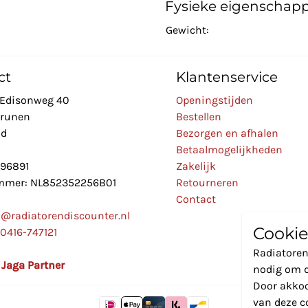
Fysieke eigenschap
Gewicht:
ct
Klantenservice
Edisonweg 40
Openingstijden
Drunen
Bestellen
nd
Bezorgen en afhalen
Betaalmogelijkheden
896891
Zakelijk
mer: NL852352256B01
Retourneren
Contact
o@radiatorendiscounter.nl
Cookie
0416-747121
Radiatoren
l Jaga Partner
nodig om d
Door akkoo
van deze c