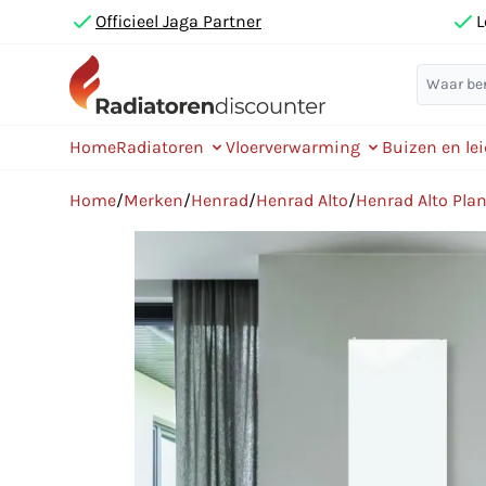
Officieel Jaga Partner
L
Home
Radiatoren
Vloerverwarming
Buizen en le
Home
/
Merken
/
Henrad
/
Henrad Alto
/
Henrad Alto Pla