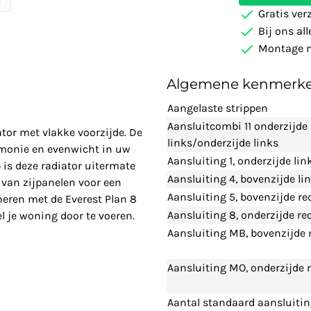
Gratis ver
Bij ons al
Montage m
Algemene kenmerk
Aangelaste strippen
Aansluitcombi 11 onderzijde
ator met vlakke voorzijde. De
links/onderzijde links
rmonie en evenwicht in uw
Aansluiting 1, onderzijde lin
is deze radiator uitermate
Aansluiting 4, bovenzijde li
n van zijpanelen voor een
Aansluiting 5, bovenzijde re
neren met de Everest Plan 8
Aansluiting 8, onderzijde re
l je woning door te voeren.
Aansluiting MB, bovenzijde
Aansluiting MO, onderzijde
Aantal standaard aansluiti