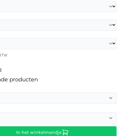
 BTW
g
nde producten
In het winkelmandje