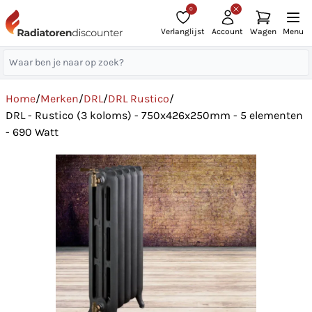
0
Verlanglijst
Account
Wagen
Menu
Home
/
Merken
/
DRL
/
DRL Rustico
/
DRL - Rustico (3 koloms) - 750x426x250mm - 5 elementen
- 690 Watt