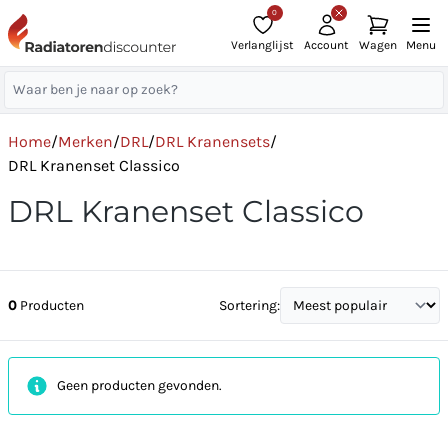
0
Verlanglijst
Account
Wagen
Menu
Home
/
Merken
/
DRL
/
DRL Kranensets
/
DRL Kranenset Classico
DRL Kranenset Classico
0
Producten
Sortering:
Geen producten gevonden.