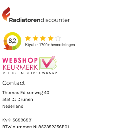
Contact
Thomas Edisonweg 40
5151 DJ Drunen
Nederland
KvK: 56896891
BTW nummer: NL852352256B01