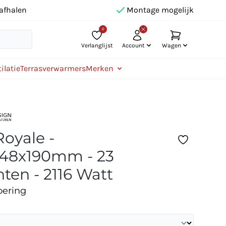
afhalen
Montage mogelijk
0
Verlanglijst
Account
Wagen
ilatie
Terrasverwarmers
Merken
Royale -
848x190mm - 23
ten - 2116 Watt
oering