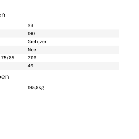
en
23
190
Gietijzer
Nee
 75/65
2116
46
pen
195,6kg