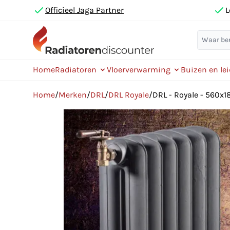
Officieel Jaga Partner
L
Home
Radiatoren
Vloerverwarming
Buizen en le
Home
/
Merken
/
DRL
/
DRL Royale
/
DRL - Royale - 560x