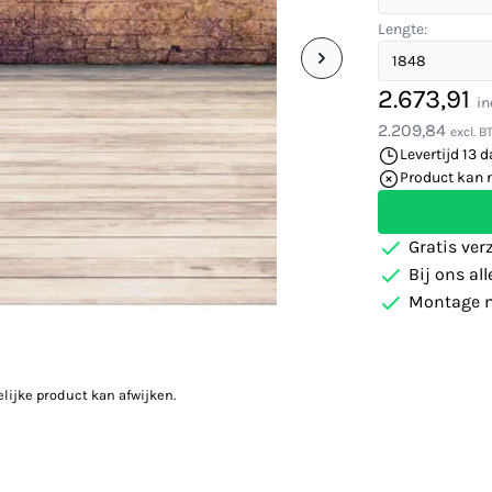
Lengte:
2.673,91
in
2.209,84
excl. 
Levertijd 13 
Product kan 
Gratis ver
Bij ons al
Montage m
elijke product kan afwijken.