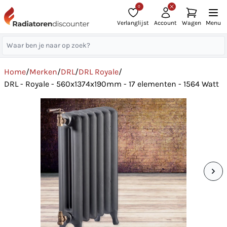
0
Verlanglijst
Account
Wagen
Menu
Home
/
Merken
/
DRL
/
DRL Royale
/
DRL - Royale - 560x1374x190mm - 17 elementen - 1564 Watt