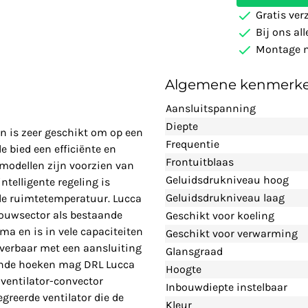
Gratis ver
Bij ons al
Montage m
Algemene kenmerk
Aansluitspanning
Diepte
en is zeer geschikt om op een
Frequentie
 bied een efficiënte en
Frontuitblaas
modellen zijn voorzien van
Geluidsdrukniveau hoog
intelligente regeling is
Geluidsdrukniveau laag
lde ruimtetemperatuur. Lucca
wbouwsector als bestaande
Geschikt voor koeling
ma en is in vele capaciteiten
Geschikt voor verwarming
leverbaar met een aansluiting
Glansgraad
eronde hoeken mag DRL Lucca
Hoogte
 ventilator-convector
Inbouwdiepte instelbaar
greerde ventilator die de
Kleur