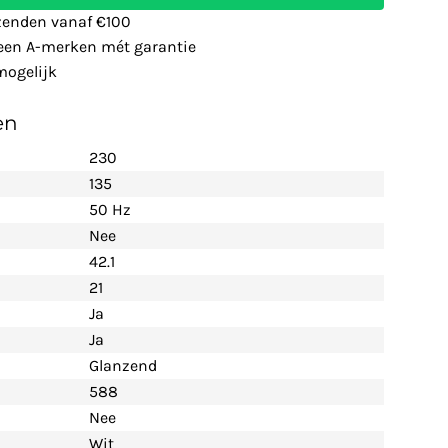
zenden vanaf €100
leen A-merken mét garantie
ogelijk
en
230
135
50 Hz
Nee
42.1
21
Ja
Ja
Glanzend
588
Nee
Wit