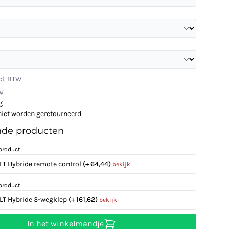
cl. BTW
TW
g
niet worden geretourneerd
nde producten
product
 LT Hybride remote control
(+ 64,44)
bekijk
product
 LT Hybride 3-wegklep
(+ 161,62)
bekijk
In het winkelmandje