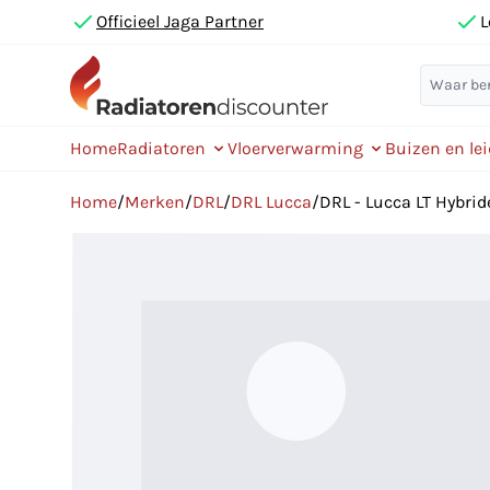
Officieel Jaga Partner
L
Home
Radiatoren
Vloerverwarming
Buizen en le
Home
/
Merken
/
DRL
/
DRL Lucca
/
DRL - Lucca LT Hybrid