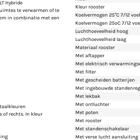
LT Hybride
Kleur rooster
 ruimtes te verwarmen of te
Koelvermogen 25°C 7/12 voe
teem in combinatie met een
Koelvermogen 25ºC 7/12 voe
Luchthoeveelheid hoog
Luchthoeveelheid laag
Materiaal rooster
Met aftapper
Met elektrisch verwarming
Met filter
Met gescheiden batterijen
Met ingebouwde standenreg
Met lekbak
Met ontluchter
taalkleuren
Met poten
 of rechts. In kleur
Met rooster
Met standenschakelaar
ling
Met verse lucht aansluiting