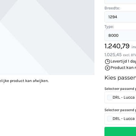
Breedte:
Type:
1.240,79
in
1.025,45
excl. B
Levertijd 1 da
Product kan 
Kies passe
elijke product kan afwijken.
Selecteer passend 
DRL - Lucca
Selecteer passend 
DRL - Lucca