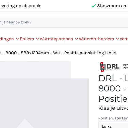
evering op afspraak
Showroom en 
idingen
Boilers
Warmtepompen
Waterontharders
Vent
e - 8000 - 588x1294mm - Wit - Positie aansluiting Links
DRL - 
8000 -
Positie
Kies je uitv
Positie wateraan