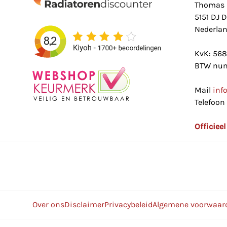
Thomas 
5151 DJ 
Nederla
KvK: 56
BTW num
Mail
inf
Telefoon
Officiee
Over ons
Disclaimer
Privacybeleid
Algemene voorwaar