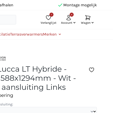
afhalen
Montage mogelijk
0
Verlanglijst
Account
Wagen
ilatie
Terrasverwarmers
Merken
Lucca LT Hybride -
 588x1294mm - Wit -
 aansluiting Links
oering
sluiting: