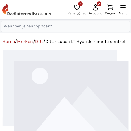
0
Verlanglijst
Account
Wagen
Menu
Home
/
Merken
/
DRL
/
DRL - Lucca LT Hybride remote control