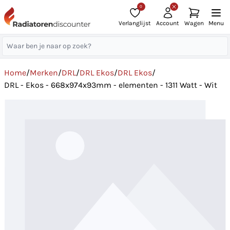
0
Verlanglijst
Account
Wagen
Menu
Home
/
Merken
/
DRL
/
DRL Ekos
/
DRL Ekos
/
DRL - Ekos - 668x974x93mm - elementen - 1311 Watt - Wit