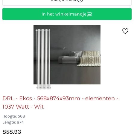
In het winkelmandje
DRL - Ekos - 568x874x93mm - elementen -
1037 Watt - Wit
Hoogte: 568
Lengte: 874
858,93