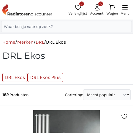
0
Verlanglijst
Account
Wagen
Menu
Home
/
Merken
/
DRL
/
DRL Ekos
DRL Ekos
DRL Ekos
DRL Ekos Plus
162
Producten
Sortering: