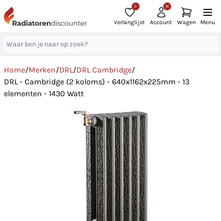
0
Verlanglijst
Account
Wagen
Menu
Home
/
Merken
/
DRL
/
DRL Cambridge
/
DRL - Cambridge (2 koloms) - 640x1162x225mm - 13
elementen - 1430 Watt