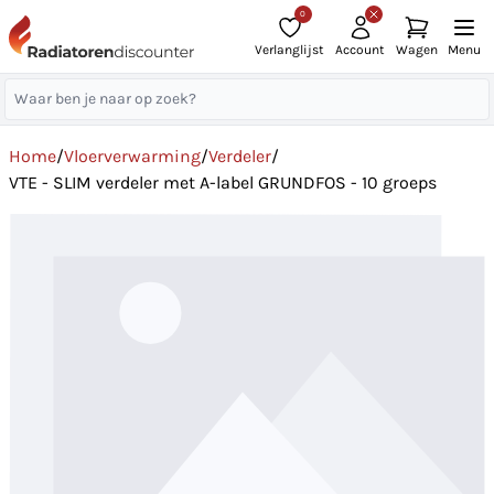
0
Verlanglijst
Account
Wagen
Menu
Home
/
Vloerverwarming
/
Verdeler
/
VTE - SLIM verdeler met A-label GRUNDFOS - 10 groeps