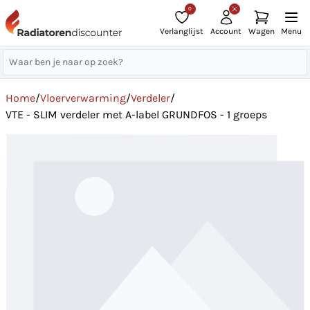
0
Verlanglijst
Account
Wagen
Menu
Home
/
Vloerverwarming
/
Verdeler
/
VTE - SLIM verdeler met A-label GRUNDFOS - 1 groeps