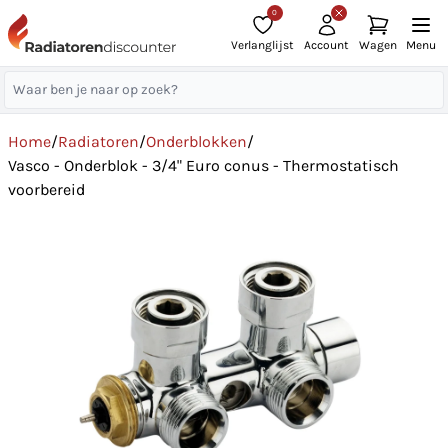
0
Verlanglijst
Account
Wagen
Menu
Home
/
Radiatoren
/
Onderblokken
/
Vasco - Onderblok - 3/4" Euro conus - Thermostatisch
voorbereid