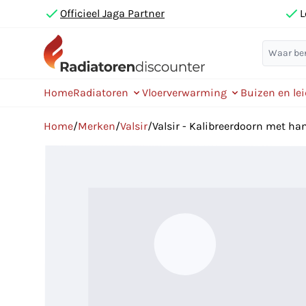
Officieel Jaga Partner
L
Home
Radiatoren
Vloerverwarming
Buizen en le
Home
/
Merken
/
Valsir
/
Valsir - Kalibreerdoorn met h