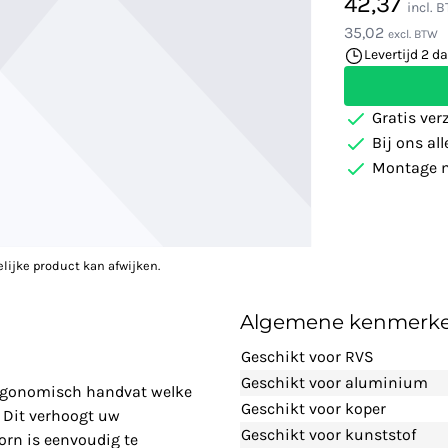
42,37
incl. 
35,02
excl. BTW
Levertijd 2 d
Gratis ver
Bij ons al
Montage m
elijke product kan afwijken.
Algemene kenmerk
Geschikt voor RVS
Geschikt voor aluminium
 ergonomisch handvat welke
Geschikt voor koper
. Dit verhoogt uw
Geschikt voor kunststof
orn is eenvoudig te