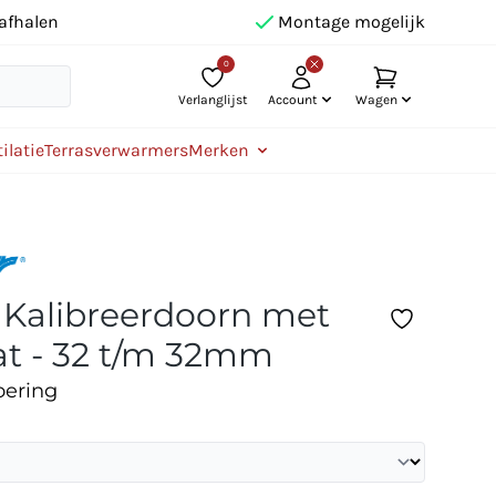
afhalen
Montage mogelijk
0
Verlanglijst
Account
Wagen
ilatie
Terrasverwarmers
Merken
 - Kalibreerdoorn met
t - 32 t/m 32mm
oering