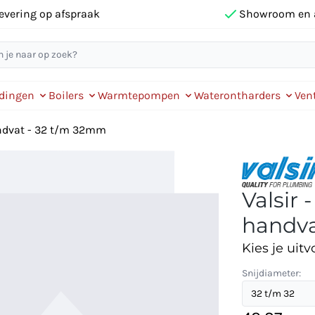
evering op afspraak
Showroom en 
idingen
Boilers
Warmtepompen
Waterontharders
Vent
andvat - 32 t/m 32mm
Valsir
handva
Kies je uitv
Snijdiameter: