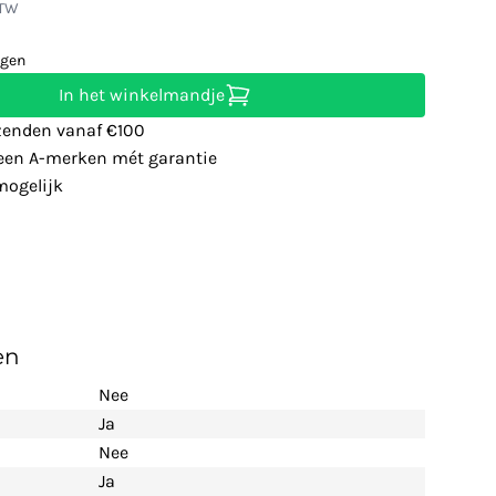
BTW
agen
In het winkelmandje
zenden vanaf €100
leen A-merken mét garantie
ogelijk
en
Nee
Ja
Nee
Ja