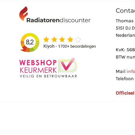
Conta
Thomas 
5151 DJ 
Nederla
KvK: 56
BTW num
Mail
inf
Telefoon
Officiee