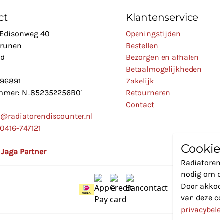
ct
Klantenservice
Edisonweg 40
Openingstijden
Drunen
Bestellen
nd
Bezorgen en afhalen
Betaalmogelijkheden
896891
Zakelijk
mer: NL852352256B01
Retourneren
Contact
o@radiatorendiscounter.nl
0416-747121
Cookie
l Jaga Partner
Radiatoren
nodig om d
Door akkoo
van deze c
privacybel